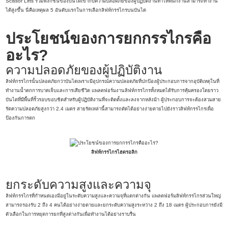
Scissor Lifts รวมฟังก์ชั่นของบันไดเข้ากับความปลอดภัยของผู้ปฏิบัติงานทำให้พนักงานสามารถทำงาน
ได้สูงขึ้น นี่คือเหตุผล 5 อันดับแรกในการเลือกลิฟท์กรรไกรบนบันได
ประโยชน์ของการยกกรรไกรคือ
อะไร?
ความปลอดภัยของผู้ปฏิบัติงาน
ลิฟท์กรรไกรนั้นปลอดภัยกว่าบันไดเพราะมีอุปกรณ์ความปลอดภัยที่ปกป้องผู้ประกอบการจากอุบัติเหตุในที่
ทำงานน้ำตกการบาดเจ็บและการเสียชีวิต แพลตฟอร์มงานลิฟท์กรรไกรทั้งหมดได้รับการคุ้มครองโดยราว
บันไดที่มีพื้นที่รั้วรอบขอบชิดสำหรับผู้ปฏิบัติงานที่จะติดตั้งและลงจากหลังม้า ผู้ประกอบการจะต้องสวมสาย
รัดความปลอดภัยสูงกว่า 2.4 เมตร สายรัดเหล่านี้สามารถตัดได้อย่างง่ายดายไปยังราวลิฟท์กรรไกรเพื่อ
ป้องกันการตก
ลิฟท์กรรไกรไฮดรอลิก
ยกระดับความสูงและความจุ
ลิฟท์กรรไกรที่กำหนดเองมีอยู่ในระดับความสูงและความจุที่แตกต่างกัน แพลตฟอร์มลิฟท์กรรไกรส่วนใหญ่
สามารถรองรับ 2 ถึง 4 คนได้อย่างง่ายดายและยกระดับความสูงระหว่าง 2 ถึง 18 เมตร ผู้ประกอบการยังมี
ตัวเลือกในการหยุดการยกที่สูงต่างกันเพื่อทำงานได้อย่างราบรื่น