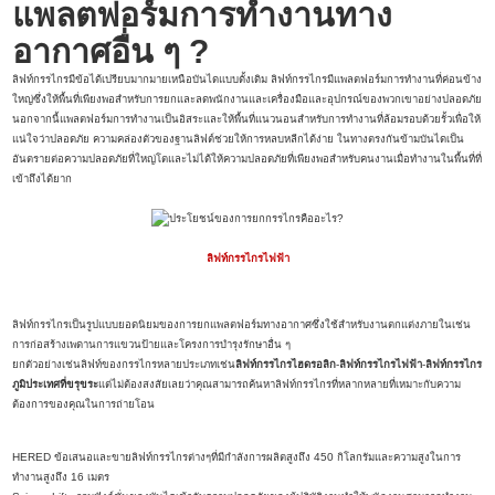
แพลตฟอร์มการทำงานทาง
อากาศอื่น ๆ ?
ลิฟท์กรรไกรมีข้อได้เปรียบมากมายเหนือบันไดแบบดั้งเดิม ลิฟท์กรรไกรมีแพลตฟอร์มการทำงานที่ค่อนข้าง
ใหญ่ซึ่งให้พื้นที่เพียงพอสำหรับการยกและลดพนักงานและเครื่องมือและอุปกรณ์ของพวกเขาอย่างปลอดภัย
นอกจากนี้แพลตฟอร์มการทำงานเป็นอิสระและให้พื้นที่แนวนอนสำหรับการทำงานที่ล้อมรอบด้วยรั้วเพื่อให้
แน่ใจว่าปลอดภัย ความคล่องตัวของฐานลิฟต์ช่วยให้การหลบหลีกได้ง่าย ในทางตรงกันข้ามบันไดเป็น
อันตรายต่อความปลอดภัยที่ใหญ่โตและไม่ได้ให้ความปลอดภัยที่เพียงพอสำหรับคนงานเมื่อทำงานในพื้นที่ที่
เข้าถึงได้ยาก
ลิฟท์กรรไกรไฟฟ้า
ลิฟท์กรรไกรเป็นรูปแบบยอดนิยมของการยกแพลตฟอร์มทางอากาศซึ่งใช้สำหรับงานตกแต่งภายในเช่น
การก่อสร้างเพดานการแขวนป้ายและโครงการบำรุงรักษาอื่น ๆ
ยกตัวอย่างเช่นลิฟท์ของกรรไกรหลายประเภทเช่น
ลิฟท์กรรไกรไฮดรอลิก
-
ลิฟท์กรรไกรไฟฟ้า
-
ลิฟท์กรรไกร
ภูมิประเทศที่ขรุขระ
แต่ไม่ต้องสงสัยเลยว่าคุณสามารถค้นหาลิฟท์กรรไกรที่หลากหลายที่เหมาะกับความ
ต้องการของคุณในการถ่ายโอน
HERED ข้อเสนอและขายลิฟท์กรรไกรต่างๆที่มีกำลังการผลิตสูงถึง 450 กิโลกรัมและความสูงในการ
ทำงานสูงถึง 16 เมตร