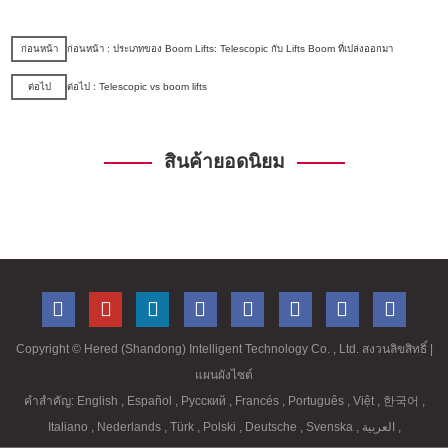
ก่อนหน้า
ก่อนหน้า : ประเภทของ Boom Lifts: Telescopic กับ Lifts Boom ที่เปล่งออกมา
ต่อไป
ต่อไป : Telescopic vs boom lifts
สินค้ายอดนิยม
Copyright ©
Hered (Shandong) Intelligent Technology Co. , Ltd. สงวนลิขสิทธิ์
|
แผนผังไซต์
คำสำคัญ:
English
,
Español
,
Русский
,
Francés
,
Português
,
Việt
,
한국어
,
Italiano
,
Nederlands
,
Türk
,
Polski
,
Deutsche
,
Svenska
,
العربية
,