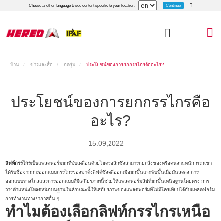
Continue
Choose another language to see content specific to your location.
บ้าน
ข่าวและสื่อ
กดรุ่น
ประโยชน์ของการยกกรรไกรคืออะไร?
ประโยชน์ของการยกกรรไกรคือ
อะไร?
15.09,2022
ลิฟท์กรรไกร
เป็นแพลตฟอร์มยกที่ขับเคลื่อนด้วยไฮดรอลิกซึ่งสามารถยกสิ่งของหรือคนงานหนัก พวกเขา
ได้รับชื่อจากการออกแบบกรรไกรของขาตั้งลิฟต์ซึ่งคลี่ออกเมื่อยกขึ้นและพับขึ้นเมื่อมันลดลง การ
ออกแบบทางไกลและการออกแบบที่มีเสถียรภาพนี้ช่วยให้แพลตฟอร์มลิฟท์ยกขึ้นเหนือฐานโดยตรง การ
วางตำแหน่งโหลดหนักบนฐานในลักษณะนี้ให้เสถียรภาพของแพลตฟอร์มที่ไม่มีใครเทียบได้กับแพลตฟอร์ม
การทำงานทางอากาศอื่น ๆ
ทำไมต้องเลือกลิฟท์กรรไกรเหนือ