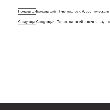
Предыдущий
Предыдущий : Типы лифтов с бумом: телескопич
Следующий
Следующий : Телескопический против артикуля