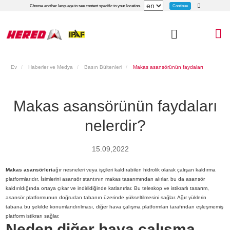
Continue
Choose another language to see content specific to your location.
Ev
Haberler ve Medya
Basın Bültenleri
Makas asansörünün faydaları
nelerdir?
Makas asansörünün faydaları
nelerdir?
15.09,2022
Makas asansörleri
ağır nesneleri veya işçileri kaldırabilen hidrolik olarak çalışan kaldırma
platformlarıdır. İsimlerini asansör stantının makas tasarımından alırlar, bu da asansör
kaldırıldığında ortaya çıkar ve indirildiğinde katlanırlar. Bu teleskop ve istikrarlı tasarım,
asansör platformunun doğrudan tabanın üzerinde yükseltilmesini sağlar. Ağır yüklerin
tabana bu şekilde konumlandırılması, diğer hava çalışma platformları tarafından eşleşmemiş
platform istikrarı sağlar.
Neden diğer hava çalışma