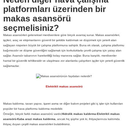
platformları üzerinden bir
makas asansörü
seçmelisiniz?
Makas asansörleri geleneksel merdivenlere göre birçok avantaj sunar. Makas asansörleri,
işçileri, araç ve ekipmanlarını güvenli bir şekilde kaldırmak ve düşürmek için yeterli alan
sağlayan nispeten büyük bir çalışma platformuna sahiptir. Buna ek olarak, çalışma platformu
bağımsızdır ve düşme güvenliğini sağlamak için korkuluklarla çevrili çalışma için yatay alan
sağlar. Asansör tabanının hareketliliği kolay manevra sağlar. Buna karşılık, merdivenler
hantal bir güvenlik tehlikesidir ve ulaşılması zor alanlarda çalışırken işçiler için yeterli güvenlik
sağlamazlar.
Elektrikli makas asansörü
Makas kaldırma, tavan yapısı, işaret asma ve diğer bakım projeleri gibi iç işler için kullanılan
popüler bir hava platformu kaldırma modelidir.
Örneğin, birçok farklı makas asansörü vardır,
Hidrolik makas kaldırma
-
Elektrikli makas
asansörü
-
Kaba arazi makas kaldırma
, ancak hiç şüphe yok ki, ihtiyaçlarınıza kalıtımda
ihtiyaç duyan çeşitli makas asansörleri bulabilirsiniz.