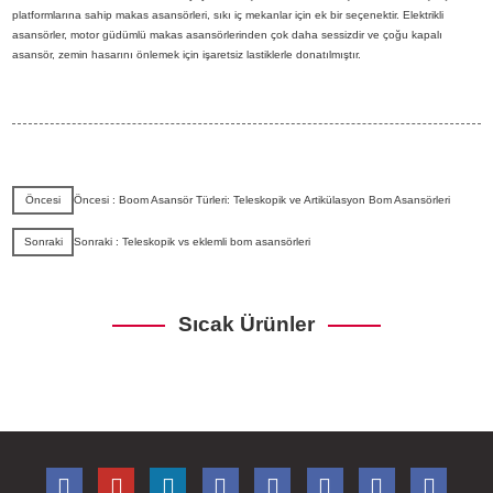
platformlarına sahip makas asansörleri, sıkı iç mekanlar için ek bir seçenektir. Elektrikli
asansörler, motor güdümlü makas asansörlerinden çok daha sessizdir ve çoğu kapalı
asansör, zemin hasarını önlemek için işaretsiz lastiklerle donatılmıştır.
Öncesi
Öncesi : Boom Asansör Türleri: Teleskopik ve Artikülasyon Bom Asansörleri
Sonraki
Sonraki : Teleskopik vs eklemli bom asansörleri
Sıcak Ürünler