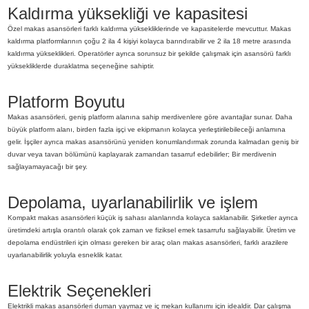
Kaldırma yüksekliği ve kapasitesi
Özel makas asansörleri farklı kaldırma yüksekliklerinde ve kapasitelerde mevcuttur. Makas
kaldırma platformlarının çoğu 2 ila 4 kişiyi kolayca barındırabilir ve 2 ila 18 metre arasında
kaldırma yükseklikleri. Operatörler ayrıca sorunsuz bir şekilde çalışmak için asansörü farklı
yüksekliklerde duraklatma seçeneğine sahiptir.
Platform Boyutu
Makas asansörleri, geniş platform alanına sahip merdivenlere göre avantajlar sunar. Daha
büyük platform alanı, birden fazla işçi ve ekipmanın kolayca yerleştirilebileceği anlamına
gelir. İşçiler ayrıca makas asansörünü yeniden konumlandırmak zorunda kalmadan geniş bir
duvar veya tavan bölümünü kaplayarak zamandan tasarruf edebilirler; Bir merdivenin
sağlayamayacağı bir şey.
Depolama, uyarlanabilirlik ve işlem
Kompakt makas asansörleri küçük iş sahası alanlarında kolayca saklanabilir. Şirketler ayrıca
üretimdeki artışla orantılı olarak çok zaman ve fiziksel emek tasarrufu sağlayabilir. Üretim ve
depolama endüstrileri için olması gereken bir araç olan makas asansörleri, farklı arazilere
uyarlanabilirlik yoluyla esneklik katar.
Elektrik Seçenekleri
Elektrikli makas asansörleri duman yaymaz ve iç mekan kullanımı için idealdir. Dar çalışma