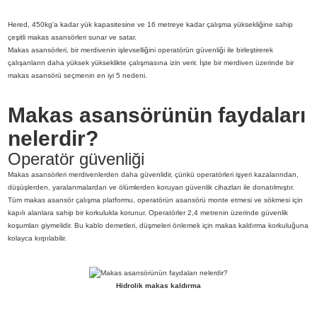
Hered, 450kg'a kadar yük kapasitesine ve 16 metreye kadar çalışma yüksekliğine sahip
çeşitli makas asansörleri sunar ve satar.
Makas asansörleri, bir merdivenin işlevselliğini operatörün güvenliği ile birleştirerek
çalışanların daha yüksek yükseklikte çalışmasına izin verir. İşte bir merdiven üzerinde bir
makas asansörü seçmenin en iyi 5 nedeni.
Makas asansörünün faydaları
nelerdir?
Operatör güvenliği
Makas asansörleri merdivenlerden daha güvenlidir, çünkü operatörleri işyeri kazalarından,
düşüşlerden, yaralanmalardan ve ölümlerden koruyan güvenlik cihazları ile donatılmıştır.
Tüm makas asansör çalışma platformu, operatörün asansörü monte etmesi ve sökmesi için
kapılı alanlara sahip bir korkulukla korunur. Operatörler 2,4 metrenin üzerinde güvenlik
koşumları giymelidir. Bu kablo demetleri, düşmeleri önlemek için makas kaldırma korkuluğuna
kolayca kırpılabilir.
Hidrolik makas kaldırma