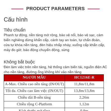
PRODUCT PARAMETERS
Cấu hình
Tiêu chuẩn
Phanh tự động, nền tảng mở rộng, bảo vệ nổi, bảo vệ sạc, cảm
biến nghiêng dừng khẩn cấp, cánh tay an toàn, tự chẩn đoán,
cửa tự khóa nền tảng, đèn hiệu nhấp nháy, xuống cấp khẩn cấp,
máy đo giờ, báo động chuyển động, sừng
Không bắt buộc
Đèn làm việc trên nền tảng, hệ thống cảm biến tải, nguồn điện AC
cho nền tảng, đường ống không khí vào nền tảng
NGƯỜI MẪU
HC1216E-R
A-Max. Chiều cao nền tảng (IN/OUT)
11,8m/11,8m
Tối đa. Chiều cao làm việc (IN/OUT)
13,8m/13,8m
Chiều dài B-nền tảng
2,26m
Chiều rộng C-Platform
1,12m
Kích thước mở rộng
0,9m