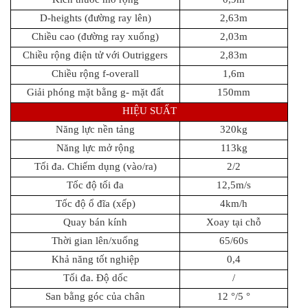
D-heights (đường ray lên)
2,63m
Chiều cao (đường ray xuống)
2,03m
Chiều rộng điện tử với Outriggers
2,83m
Chiều rộng f-overall
1,6m
Giải phóng mặt bằng g- mặt đất
150mm
HIỆU SUẤT
Năng lực nền tảng
320kg
Năng lực mở rộng
113kg
Tối đa. Chiếm dụng (vào/ra)
2/2
Tốc độ tối đa
12,5m/s
Tốc độ ổ đĩa (xếp)
4km/h
Quay bán kính
Xoay tại chỗ
Thời gian lên/xuống
65/60s
Khả năng tốt nghiệp
0,4
Tối đa. Độ dốc
/
San bằng góc của chân
12 °/5 °