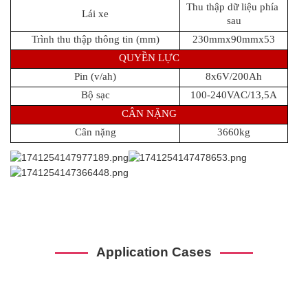
Thu thập dữ liệu phía 
Lái xe
sau
Trình thu thập thông tin (mm)
230mmx90mmx53
QUYỀN LỰC
Pin (v/ah)
8x6V/200Ah
Bộ sạc
100-240VAC/13,5A
CÂN NẶNG
Cân nặng
3660kg
Application Cases