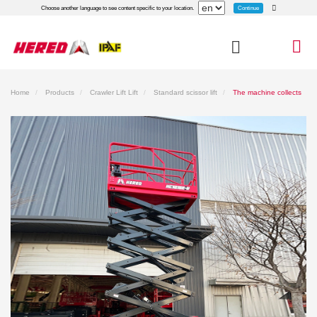
Continue
Choose another language to see content specific to your location.
Home
Products
Crawler Lift Lift
Standard scissor lift
The machine collects
barberted HC1216E-R