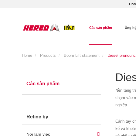
Choo
Các sản phẩm
Ủng h
Home
Products
Boom Lift statement
Diesel pronounc
Die
Các sản phẩm
Nền tảng tr
chạm vào nơ
nghiệp.
Refine by
Cánh tay ch
kế và khoản
Nơi làm việc
gồ ghề tuyệ