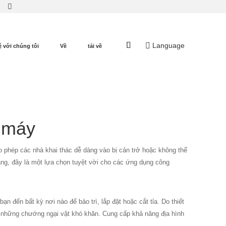
Language
ệ với chúng tôi
Về
tải về
g máy
o phép các nhà khai thác dễ dàng vào bị cản trở hoặc không thể
ảng, đây là một lựa chọn tuyệt vời cho các ứng dụng công
n đến bất kỳ nơi nào để bảo trì, lắp đặt hoặc cắt tỉa. Do thiết
a những chướng ngại vật khó khăn. Cung cấp khả năng địa hình