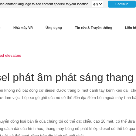
Continue
se another language to see content specific to your location.
ộ
Nhà máy VR
Ứng dụng
Tin tức & Truyền thông
Liên h
ed elevators
sel phát âm phát sáng than
ên không nổi bật động cơ diesel được trang bị một cánh tay kênh kéo dài, ch
i làm việc. Lốp xe gồ ghề của nó có thể đến địa điểm bên ngoài máy tính b
uyển động loại bản lề của chúng tôi có thể đạt chiều cao 20 mét, có thể đưa bạ
g cách dài của hình học, thang máy bùng nổ phát khớp diesel có thể bỏ qu
t vời có thể hoạt động trên địa hình gồ ghề nhất.