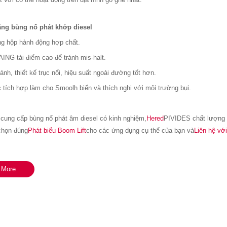
ăng bùng nổ phát khớp diesel
ng hộp hành động hợp chất.
ING tải điểm cao để tránh mis-halt.
ánh, thiết kế trục nổi, hiệu suất ngoài đường tốt hơn.
 tích hợp làm cho Smoolh biến và thích nghi với môi trường bụi.
cung cấp bùng nổ phát âm diesel có kinh nghiệm,
Hered
PIVIDES chất lượng 
họn đúng
Phát biểu Boom Lift
cho các ứng dụng cụ thể của bạn và
Liên hệ với
 More