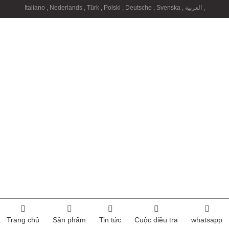
Italiano
,
Nederlands
,
Türk
,
Polski
,
Deutsche
,
Svenska
,
العربية
,
Trang chủ
Sản phẩm
Tin tức
Cuộc điều tra
whatsapp