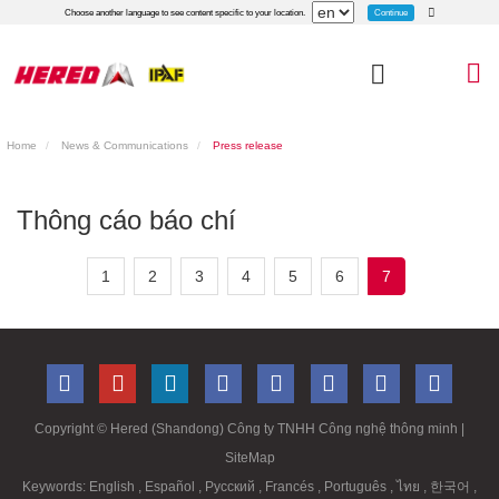
Continue
Choose another language to see content specific to your location.
Home
News & Communications
Press release
Thông cáo báo chí
1
2
3
4
5
6
7
Copyright ©
Hered (Shandong) Công ty TNHH Công nghệ thông minh
|
SiteMap
Keywords:
English
,
Español
,
Русский
,
Francés
,
Português
,
ไทย
,
한국어
,