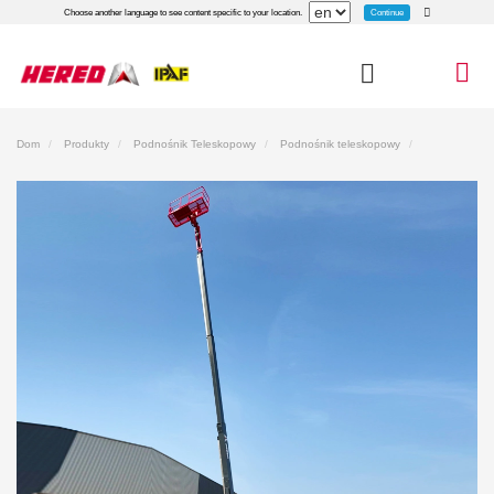
Continue
Choose another language to see content specific to your location.
Dom
Produkty
Podnośnik Teleskopowy
Podnośnik teleskopowy
Podnośnik teleskopowy z silnikiem wysokoprężnym HT20J