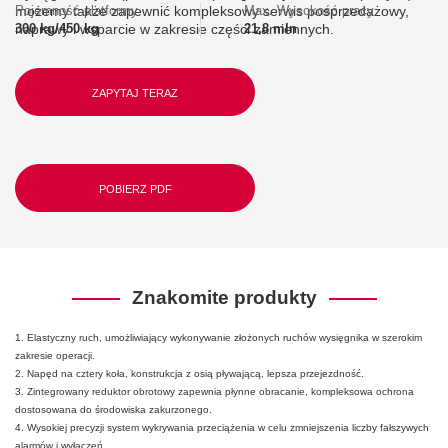
możemy także zapewnić kompleksowy serwis posprzedażowy,
Pojemność platformy
Max. Wysokość pracy
naprawy i wsparcie w zakresie części zamiennych.
300 kg/450 kg
21,8 mln
ZAPYTAJ TERAZ
POBIERZ PDF
Znakomite produkty
1. Elastyczny ruch, umożliwiający wykonywanie złożonych ruchów wysięgnika w szerokim
zakresie operacji.
2. Napęd na cztery koła, konstrukcja z osią pływającą, lepsza przejezdność.
3. Zintegrowany reduktor obrotowy zapewnia płynne obracanie, kompleksowa ochrona
dostosowana do środowiska zakurzonego.
4. Wysokiej precyzji system wykrywania przeciążenia w celu zmniejszenia liczby fałszywych
alarmów i wyłączeń.