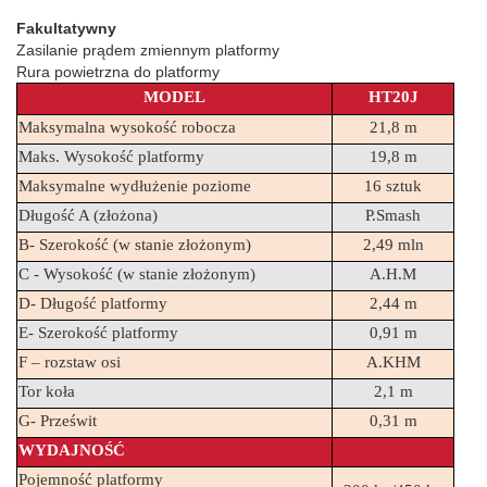
Fakultatywny
Zasilanie prądem zmiennym platformy
Rura powietrzna do platformy
MODEL
HT20J
Maksymalna wysokość robocza
21,8 m
Maks. Wysokość platformy
19,8 m
Maksymalne wydłużenie poziome
16 sztuk
Długość A (złożona)
P.Smash
B- Szerokość (w stanie złożonym)
2,49 mln
C - Wysokość (w stanie złożonym)
A.H.M
D- Długość platformy
2,44 m
E- Szerokość platformy
0,91 m
F – rozstaw osi
A.KHM
Tor koła
2,1 m
G- Prześwit
0,31 m
WYDAJNOŚĆ
Pojemność platformy 