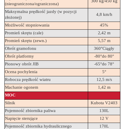
300 kg/450 kg
(nieograniczona/ograniczona)
Maksymalna prędkość jazdy (w pozycji 
4,8 km/h
złożonej)
Możliwość stopniowania
45%
Promień skrętu (cale)
2,42 m
Promień skrętu (zewn.)
5,57 m
Obrót gramofonu
360°Ciągły
Obrót platformy
-80°do 80°
Pionowy obrót JIB
-65°do 78°
Ocena pochylenia
5°
Robocza prędkość wiatru
12,5 m/s
Machanie ogonem
1,42 m
MOC
Silnik
Kubota V2403
Pojemność zbiornika paliwa
130L
Napięcie sterujące
12 V
Pojemność zbiornika hydraulicznego
170L