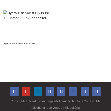
Hydraulisk Saxlift HS0808H
Copyright ©
Hered (Shandong) Intelligent Technology Co., Ltd. Alla
rättigheter reserverade
| Siiddukárta