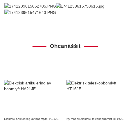
Ohcanáššit
Elektrisk artikulering av boomlyft HA21JE
Ny modell elektrisk teleskopbomlift HT16JE