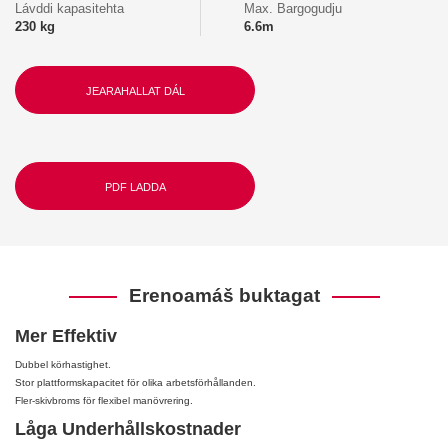
Lávddi kapasitehta
Max. Bargogudju
230 kg
6.6m
JEARAHALLAT DÁL
PDF LADDA
Erenoamáš buktagat
Mer Effektiv
Dubbel körhastighet.
Stor plattformskapacitet för olika arbetsförhållanden.
Fler-skivbroms för flexibel manövrering.
Låga Underhållskostnader