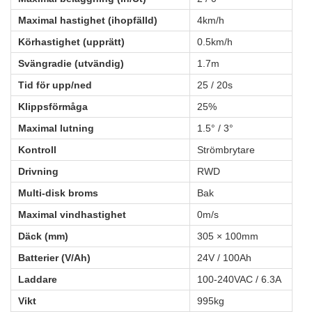
Maximal hastighet (ihopfälld)
4km/h
Körhastighet (upprätt)
0.5km/h
Svängradie (utvändig)
1.7m
Tid för upp/ned
25 / 20s
Klippsförmåga
25%
Maximal lutning
1.5° / 3°
Kontroll
Strömbrytare
Drivning
RWD
Multi-disk broms
Bak
Maximal vindhastighet
0m/s
Däck (mm)
305 × 100mm
Batterier (V/Ah)
24V / 100Ah
Laddare
100-240VAC / 6.3A
Vikt
995kg