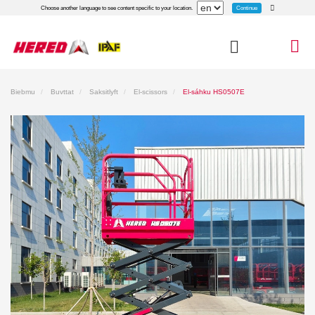
Continue
Choose another language to see content specific to your location.
Biebmu
Buvttat
Saksitlyft
El-scissors
El-sáhku HS0507E