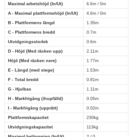
Maximal arbetshöjd (In/Ut)
6.6m / 0m
A - Maximal plattformshöjd (In/Ut)
4.6m / 0m
B - Plattformens längd
1.35m
C - Plattformens bredd
0.7m
Utvidgningsstorlek
0.6m
D - Höjd (Med räcken upp)
2.11m
Höjd (Med räcken nere)
1.77m
E - Längd (med stege)
1.53m
F - Total bredd
0.81m
G - Hjulbas
1.11m
H - Markfrigång (ihopfälld)
0.05m
I - Markfrigång (upprätt)
0.02m
Plattformskapacitet
230kg
Utvidgningskapacitet
113kg
Maximal beläggning (In/Ut)
2 / 0