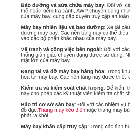
Bảo dưỡng và sửa chữa máy bay
: Đối với 
thể hoặc kiểm tra cánh, AWP chuyên dụng như
của máy bay, cung cấp quyền truy cập an toàn 
Máy bay nhiên liệu và bảo dưỡng
: Xe tải c
dưỡng máy bay. Các nền tảng này có thể điều
vào các bộ phận khác nhau của máy bay.
Vẽ tranh và công việc bên ngoài
: Đối với cá
thống giàn giáo chuyên dụng được sử dụng. Nh
mặt lớn của máy bay.
Đang tải và dỡ máy bay hàng hóa
: Trong kh
hóa từ máy bay. Các nền tảng này được thiết k
Kiểm tra và kiểm soát chất lượng
: Để kiểm t
này cho phép các kỹ thuật viên kiểm tra chặt 
Bảo trì cơ sở sân bay
: Đối với các nhiệm vụ
đồ đạc,
Thang máy kéo điện
hoặc thang máy bù
phát ra khói.
Máy bay khẩn cấp truy cập
: Trong các tình 