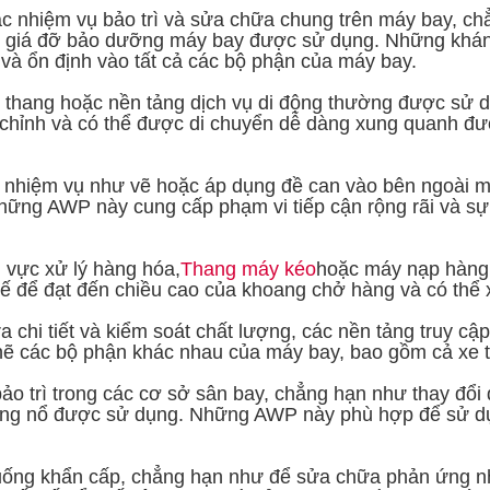
các nhiệm vụ bảo trì và sửa chữa chung trên máy bay, 
 giá đỡ bảo dưỡng máy bay được sử dụng. Những khán đ
và ổn định vào tất cả các bộ phận của máy bay.
ầu thang hoặc nền tảng dịch vụ di động thường được sử 
 chỉnh và có thể được di chuyển dễ dàng xung quanh đư
c nhiệm vụ như vẽ hoặc áp dụng đề can vào bên ngoài m
ững AWP này cung cấp phạm vi tiếp cận rộng rãi và sự 
u vực xử lý hàng hóa,
Thang máy kéo
hoặc máy nạp hàng 
ế để đạt đến chiều cao của khoang chở hàng và có thể xử
ra chi tiết và kiểm soát chất lượng, các nền tảng truy 
chẽ các bộ phận khác nhau của máy bay, bao gồm cả xe tả
 bảo trì trong các cơ sở sân bay, chẳng hạn như thay đ
ng nổ được sử dụng. Những AWP này phù hợp để sử dụn
huống khẩn cấp, chẳng hạn như để sửa chữa phản ứng n