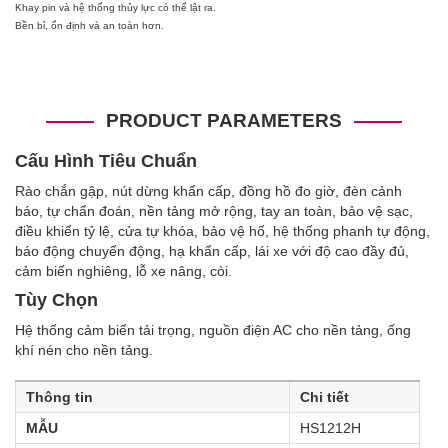
Khay pin và hệ thống thủy lực có thể lật ra.
Bền bỉ, ổn định và an toàn hơn.
PRODUCT PARAMETERS
Cấu Hình Tiêu Chuẩn
Rào chắn gập, nút dừng khẩn cấp, đồng hồ đo giờ, đèn cảnh
báo, tự chẩn đoán, nền tảng mở rộng, tay an toàn, bảo vệ sạc,
điều khiển tỷ lệ, cửa tự khóa, bảo vệ hố, hệ thống phanh tự động,
báo động chuyển động, hạ khẩn cấp, lái xe với độ cao đầy đủ,
cảm biến nghiêng, lỗ xe nâng, còi.
Tùy Chọn
Hệ thống cảm biến tải trọng, nguồn điện AC cho nền tảng, ống
khí nén cho nền tảng.
Thông tin
Chi tiết
MẪU
HS1212H