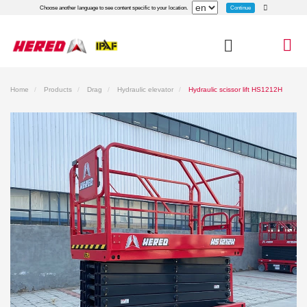
Continue
Choose another language to see content specific to your location.
Home
Products
Drag
Hydraulic elevator
Hydraulic scissor lift HS1212H