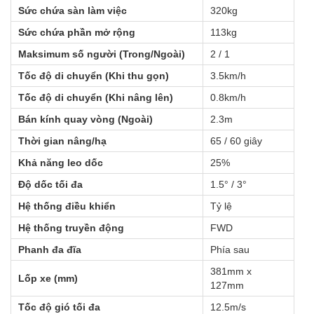
Sức chứa sàn làm việc
320kg
Sức chứa phần mở rộng
113kg
Maksimum số người (Trong/Ngoài)
2 / 1
Tốc độ di chuyển (Khi thu gọn)
3.5km/h
Tốc độ di chuyển (Khi nâng lên)
0.8km/h
Bán kính quay vòng (Ngoài)
2.3m
Thời gian nâng/hạ
65 / 60 giây
Khả năng leo dốc
25%
Độ dốc tối đa
1.5° / 3°
Hệ thống điều khiển
Tỷ lệ
Hệ thống truyền động
FWD
Phanh đa đĩa
Phía sau
381mm x 
Lốp xe (mm)
127mm
Tốc độ gió tối đa
12.5m/s