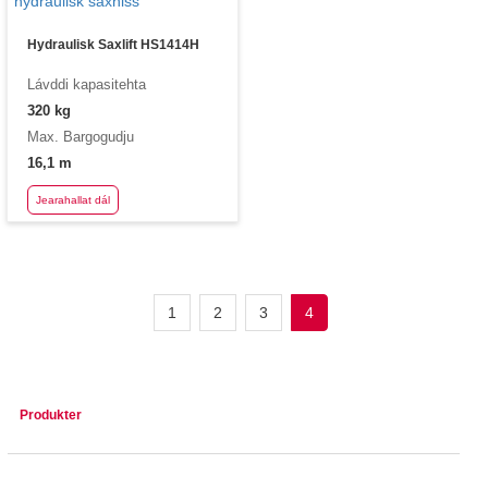
Hydraulisk Saxlift HS1414H
Lávddi kapasitehta
320 kg
Max. Bargogudju
16,1 m
Jearahallat dál
1
2
3
4
Produkter