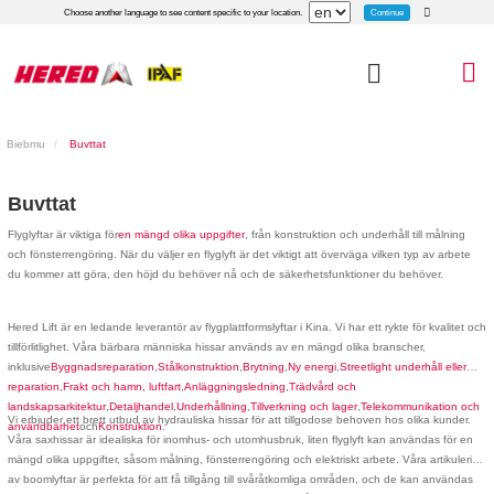
Continue
Choose another language to see content specific to your location.
Biebmu
Buvttat
Buvttat
Flyglyftar är viktiga för
en mängd olika uppgifter
, från konstruktion och underhåll till målning
och fönsterrengöring. När du väljer en flyglyft är det viktigt att överväga vilken typ av arbete
du kommer att göra, den höjd du behöver nå och de säkerhetsfunktioner du behöver.
Hered Lift är en ledande leverantör av flygplattformslyftar i Kina. Vi har ett rykte för kvalitet och
tillförlitlighet. Våra bärbara människa hissar används av en mängd olika branscher,
inklusive
Byggnadsreparation
,
Stålkonstruktion
,
Brytning
,
Ny energi
,
Streetlight underhåll eller
reparation
,
Frakt och hamn, luftfart
,
Anläggningsledning
,
Trädvård och
landskapsarkitektur
,
Detaljhandel
,
Underhållning
,
Tillverkning och lager
,
Telekommunikation och
Vi erbjuder ett brett utbud av hydrauliska hissar för att tillgodose behoven hos olika kunder.
användbarhet
och
Konstruktion
.
Våra saxhissar är idealiska för inomhus- och utomhusbruk, liten flyglyft kan användas för en
mängd olika uppgifter, såsom målning, fönsterrengöring och elektriskt arbete. Våra artikulering
av boomlyftar är perfekta för att få tillgång till svåråtkomliga områden, och de kan användas