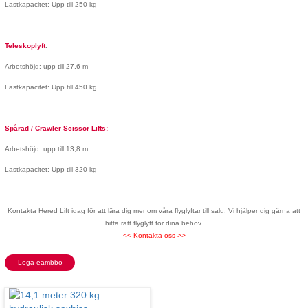
Lastkapacitet: Upp till 250 kg
Teleskoplyft
:
Arbetshöjd: upp till 27,6 m
Lastkapacitet: Upp till 450 kg
Spårad / Crawler Scissor Lifts:
Arbetshöjd: upp till 13,8 m
Lastkapacitet: Upp till 320 kg
Kontakta Hered Lift idag för att lära dig mer om våra flyglyftar till salu. Vi hjälper dig gärna att
hitta rätt flyglyft för dina behov.
<< Kontakta oss >>
Loga eambbo