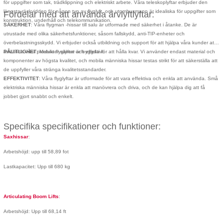
för uppgifter som tak, trädklippning och elektriskt arbete. Våra teleskoplyftar erbjuder den
längsta räckvidden för någon typ av flyglyft, och utomhusmann är idealiska för uppgifter som
Fördelar med att använda ärvlyftlyftar:
konstruktion, underhåll och telekommunikation.
SÄKERHET
: Våra flygman -hissar till salu är utformade med säkerhet i åtanke. De är
utrustade med olika säkerhetsfunktioner, såsom fallskydd, anti-TIP-enheter och
överbelastningsskydd. Vi erbjuder också utbildning och support för att hjälpa våra kunder att
använda våra produkter säkert och effektivt.
PÅLITLIGHET
: Mobila flyglyftar är byggda för att hålla kvar. Vi använder endast material och
komponenter av högsta kvalitet, och mobila människa hissar testas strikt för att säkerställa att
de uppfyller våra stränga kvalitetsstandarder.
EFFEKTIVITET
: Våra flyglyftar är utformade för att vara effektiva och enkla att använda. Små
elektriska människa hissar är enkla att manövrera och driva, och de kan hjälpa dig att få
jobbet gjort snabbt och enkelt.
Specifika specifikationer och funktioner:
Saxhissar
:
Arbetshöjd: upp till 58,89 fot
Lastkapacitet: Upp till 680 kg
Articulating Boom Lifts
:
Arbetshöjd: Upp till 68,14 ft